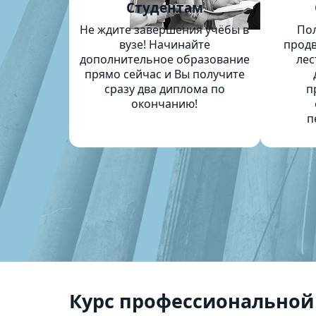
Студентам
Не ждите завершения учёбы в
По
вузе! Начинайте
продв
дополнительное образование
лес
прямо сейчас и Вы получите
сразу два диплома по
п
окончанию!
п
Курс профессиональной