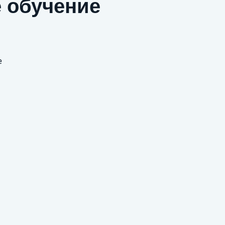
 обучение
е