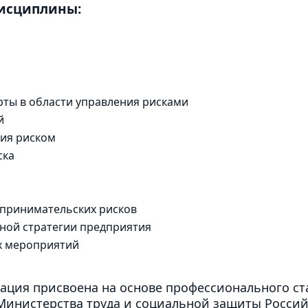
дисциплины:
ты в области управления рисками
й
ия риском
ска
принимательских рисков
ной стратегии предприятия
х мероприятий
ация присвоена на основе профессионального ст
инистерства труда и социальной защиты Российс