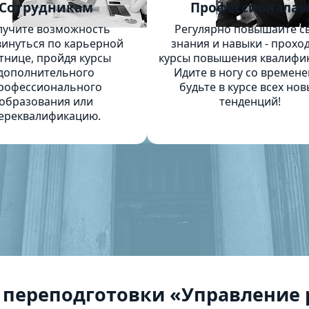
Сотрудникам
Профессионала
лучите возможность
Регулярно повышайте с
инуться по карьерной
знания и навыки - прохо
тнице, пройдя курсы
курсы повышения квалифи
дополнительного
Идите в ногу со времене
рофессионального
будьте в курсе всех нов
образования или
тенденций!
ереквалификацию.
 переподготовки «Управление