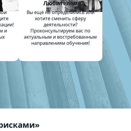
м
Любителям
вои
Вы ещё не определились или
дите
хотите сменить сферу
кации!
деятельности?
м и
Проконсультируем вас по
ых
актуальным и востребованным
направлениям обучения!
 рисками»