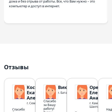
дома и без отрыва от работы. Все, что Вам нужно – это
компьютер и доступ в интернет.
Отзывы
Косырева
Виктория
Орехова
Екатерина
Елена
г. Батайск
Александровна
Анатолье
Спасибо
г. Семикаракорск
г. Каменск-
за Вашу
Шахтинский
работу!
Спасибо
Над