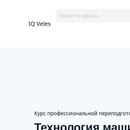
IQ Veles
Курс профессиональной переподгот
Технология маш