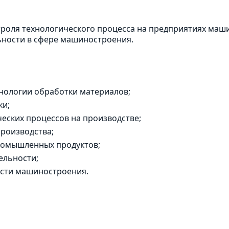
троля технологического процесса на предприятиях маши
ьности в сфере машиностроения.
нологии обработки материалов;
ки;
еских процессов на производстве;
роизводства;
ромышленных продуктов;
ельности;
асти машиностроения.