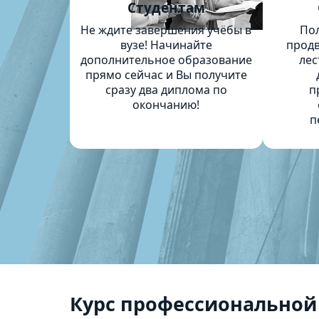
Студентам
Не ждите завершения учёбы в
По
вузе! Начинайте
продв
дополнительное образование
лес
прямо сейчас и Вы получите
сразу два диплома по
п
окончанию!
п
Курс профессиональной