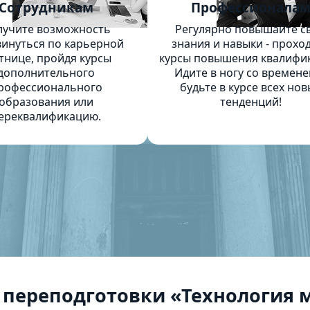
Сотрудникам
Профессионала
лучите возможность
Регулярно повышайте с
инуться по карьерной
знания и навыки - прохо
тнице, пройдя курсы
курсы повышения квалифи
дополнительного
Идите в ногу со времене
рофессионального
будьте в курсе всех нов
образования или
тенденций!
ереквалификацию.
 переподготовки «Технология