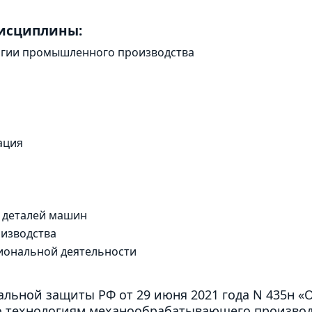
дисциплины:
огии промышленного производства
ация
я деталей машин
оизводства
иональной деятельности
альной защиты РФ от 29 июня 2021 года N 435н 
по технологиям механообрабатывающего производ