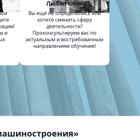
м
Любителям
вои
Вы ещё не определились или
дите
хотите сменить сферу
кации!
деятельности?
м и
Проконсультируем вас по
ых
актуальным и востребованным
направлениям обучения!
 машиностроения»