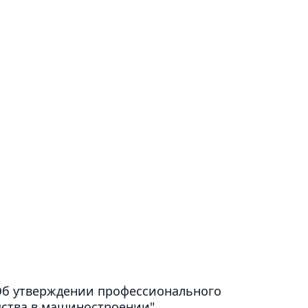
«Об утверждении профессионального
ства в машиностроении".