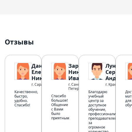
Отзывы
Данилова
Заргарова
Лунин
Елена
Нина
Сергей
Николаевна
Ивановна
Андреев
г. Саратов
г. Санкт-
г. Краснодар
Петербург
Качественно,
Благодарю
Дос
Спасибо
быстро,
учебный
мат
большое!
удобно.
центр за
для
Общение
Спасибо!
доступное
обу
с Вами
обучение,
было
профессионализм
приятным
преподавателей,
за
огромное
количество