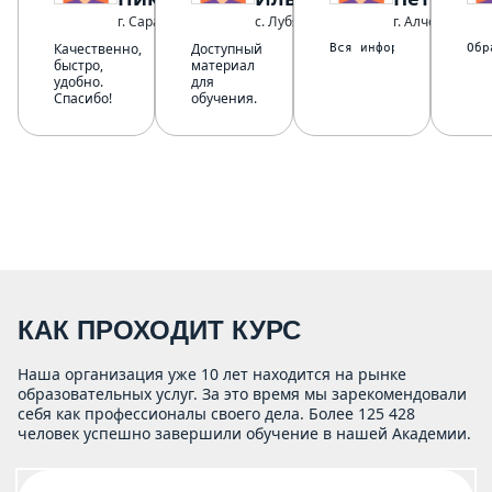
г. Саратов
с. Лубяны
г. Алчевск ЛНР
Качественно,
Доступный
Вся информация дана в
Обр
быстро,
материал
удобно.
для
Спасибо!
обучения.
КАК ПРОХОДИТ КУРС
Наша организация уже 10 лет находится на рынке
образовательных услуг. За это время мы зарекомендовали
себя как профессионалы своего дела. Более 125 428
человек успешно завершили обучение в нашей Академии.