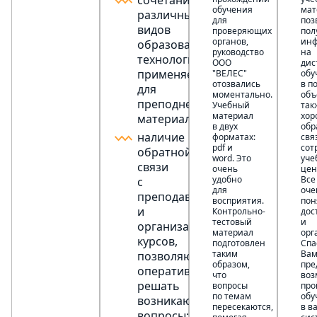
сочетание
обучения
мат
различных
для
поз
видов
проверяющих
пол
органов,
ин
образовательных
руководство
на
технологий,
ООО
дис
применяемых
"ВЕЛЕС"
обу
отозвались
в п
для
моментально.
объ
преподнесения
Учебный
так
материал
хор
материала;
в двух
обр
наличие
форматах:
свя
pdf и
сот
обратной
word. Это
уче
связи
очень
цен
удобно
Все
с
для
оче
преподавателями
восприятия.
пон
и
Контрольно-
дос
тестовый
и
организаторами
материал
орг
курсов,
подготовлен
Спа
таким
Вам
позволяющей
образом,
пре
оперативно
что
воз
решать
вопросы
про
по темам
обу
возникающие
пересекаются,
в в
вопросы;