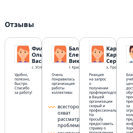
Отзывы
Филатова
Баландина
Карпече
Ольга
Елена
Карина
Васильевна
Викторовна
Сергеевн
с. Успенское
г. Краснодар
х. Пролетака
Удобно,
Очень
Реакция
Бла
полезно,
понравилась
на запрос
уче
быстро.
организация
о
цен
Спасибо
работы
получении
дос
за работу!
коллектива:
профпереподготовки
обу
в Вашей
про
организации
пре
всесторонний
скорый и
за
профессиональный.
огр
охват
На
кол
рассматриваемой
просьбу
пре
предоставить
инф
проблемы;
справку о
Хо
прохождении
уче