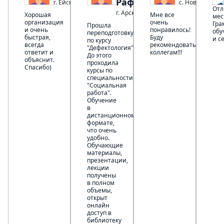
Рафисовна
г. Ейск
с. Новоникола
Отл
г. Арск
Хорошая
Мне все
мес
организация
очень
Гра
Прошла
и очень
понравилось!
обу
переподготовку
быстрая,
Буду
и с
по курсу
всегда
рекомендовать
"Дефектология".
ответит и
коллегам!!!
До этого
объяснит.
проходила
Спасибо)
курсы по
специальности
"Социальная
работа".
Обучение
в
дистанционном
формате,
что очень
удобно.
Обучающие
материалы,
презентации,
лекции
получены
в полном
объемы,
открыт
онлайн
доступ в
библиотеку