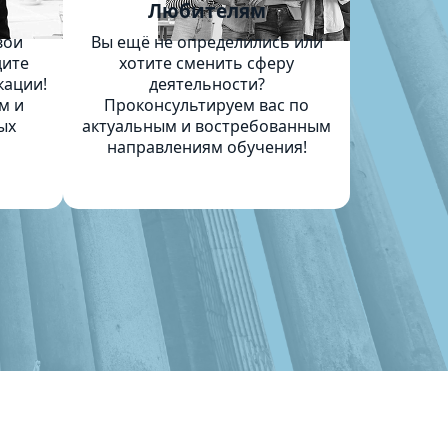
м
Любителям
вои
Вы ещё не определились или
дите
хотите сменить сферу
кации!
деятельности?
м и
Проконсультируем вас по
ых
актуальным и востребованным
направлениям обучения!