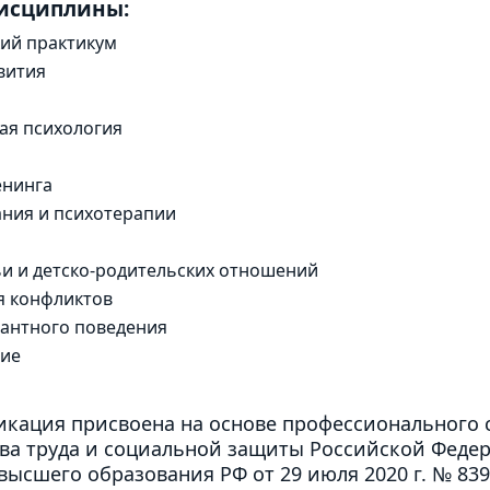
дисциплины:
ий практикум
вития
ая психология
енинга
ания и психотерапии
и и детско-родительских отношений
я конфликтов
иантного поведения
ние
кация присвоена на основе профессионального с
а труда и социальной защиты Российской Федерац
высшего образования РФ от 29 июля 2020 г. № 83