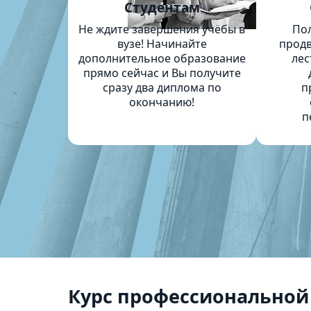
Студентам
Не ждите завершения учёбы в
По
вузе! Начинайте
продв
дополнительное образование
лес
прямо сейчас и Вы получите
сразу два диплома по
п
окончанию!
п
Курс профессиональной