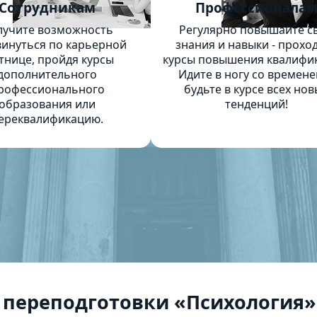
Сотрудникам
Профессионала
лучите возможность
Регулярно повышайте с
инуться по карьерной
знания и навыки - прохо
тнице, пройдя курсы
курсы повышения квалифи
дополнительного
Идите в ногу со времене
рофессионального
будьте в курсе всех нов
образования или
тенденций!
ереквалификацию.
 переподготовки «Психология»