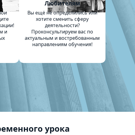
м
Любителям
вои
Вы ещё не определились или
дите
хотите сменить сферу
кации!
деятельности?
м и
Проконсультируем вас по
ых
актуальным и востребованным
направлениям обучения!
еменного урока