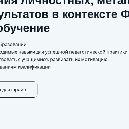
ния личностных, мета
ультатов в контексте
обучение
образовании
бходимые навыки для успешной педагогической практики
твовать с учащимися, развивать их мотивацию
ованиям квалификации
я для юрлиц