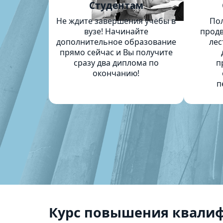
Студентам
Не ждите завершения учёбы в
По
вузе! Начинайте
продв
дополнительное образование
лес
прямо сейчас и Вы получите
сразу два диплома по
п
окончанию!
п
Курс повышения квалиф