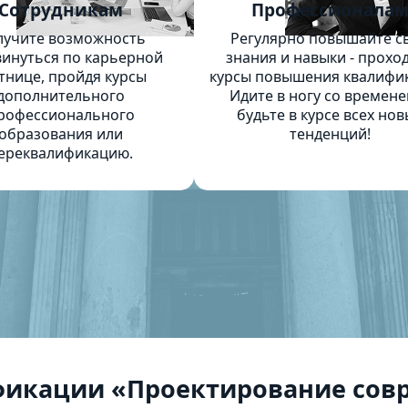
Сотрудникам
Профессионала
лучите возможность
Регулярно повышайте с
инуться по карьерной
знания и навыки - прохо
тнице, пройдя курсы
курсы повышения квалифи
дополнительного
Идите в ногу со времене
рофессионального
будьте в курсе всех нов
образования или
тенденций!
ереквалификацию.
икации «Проектирование совр