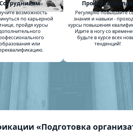
Сотрудникам
Профессионала
лучите возможность
Регулярно повышайте с
инуться по карьерной
знания и навыки - прохо
тнице, пройдя курсы
курсы повышения квалифи
дополнительного
Идите в ногу со времене
рофессионального
будьте в курсе всех нов
образования или
тенденций!
ереквалификацию.
икации «Подготовка организа