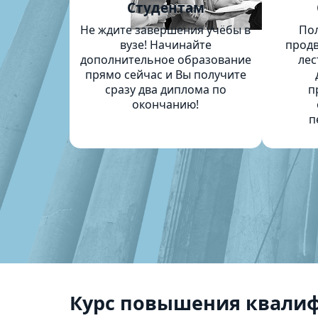
Студентам
Не ждите завершения учёбы в
По
вузе! Начинайте
продв
дополнительное образование
лес
прямо сейчас и Вы получите
сразу два диплома по
п
окончанию!
п
Курс повышения квалиф