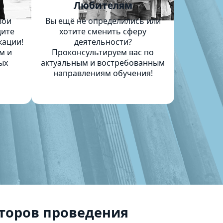
м
Любителям
вои
Вы ещё не определились или
дите
хотите сменить сферу
кации!
деятельности?
м и
Проконсультируем вас по
ых
актуальным и востребованным
направлениям обучения!
торов проведения