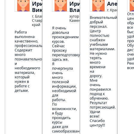
Ирина
Ирина
Александ
Викторовна
Владимировна
г. Краснодар
От
г. Благодарный
хутор Красновка
Внимательный,
цен
Ставропольский
Каменского района
добрый
обр
край
персонал.
все
Я очень
Центр
быс
Работа
довольна
полностью
удо
выполнена
прохождением
снабжен
про
качественно,
курсов.
учебными
Обу
профессионально.
Сейчас
материалами.
дис
Содержит
прохожу
Не нужно
оче
много
переподготовку
терять
удо
познавательного
здесь же.
много
Рек
и
Я
времени
все
необходимого
почерпнула
на
материала,
очень
дорогу.
который
много
Мне
нужен в
полезной
очень
работе с
информации,
понравился
детьми.
необходимой
подход к
для
обучению.
работы.
Результат
По
потрясающий.
возможности,
Удачи
я буду
всем!
проходить
Спасибо
курсы
центру!!!
даже для
самообразования