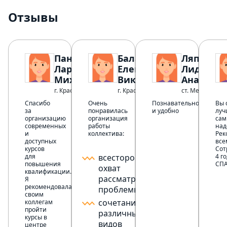
Отзывы
Панина
Баландина
Ляпкало
Лариса
Елена
Лидия
Михайловна
Викторовна
Анатолье
г. Красный Сулин
г. Краснодар
ст. Мечетинск
Спасибо
Очень
Познавательно
Вы 
за
понравилась
и удобно
луч
организацию
организация
сам
современных
работы
над
и
коллектива:
Рек
доступных
все
курсов
Сот
для
всесторонний
4 го
повышения
СПА
охват
квалификации.
рассматриваемой
Я
рекомендовала
проблемы;
своим
сочетание
коллегам
пройти
различных
курсы в
видов
центре