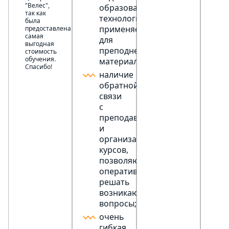
"Велес",
образовательных
так как
технологий,
была
применяемых
предоставлена
самая
для
выгодная
преподнесения
стоимость
обучения.
материала;
Спасибо!
наличие
обратной
связи
с
преподавателями
и
организаторами
курсов,
позволяющей
оперативно
решать
возникающие
вопросы;
очень
гибкая