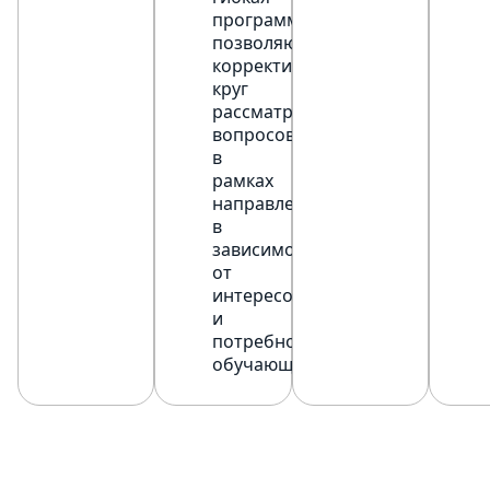
программа,
позволяющая
корректировать
круг
рассматриваемых
вопросов
в
рамках
направления
в
зависимости
от
интересов
и
потребностей
обучающихся.