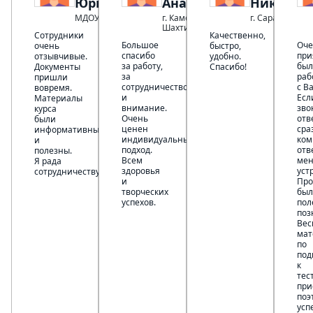
Юрьевна
Анатольевна
Николае
МДОУ "ДС 3"
г. Каменск-
г. Саратов
Шахтинский
Сотрудники
Качественно,
Большое
Оче
очень
быстро,
спасибо
при
отзывчивые.
удобно.
за работу,
был
Документы
Спасибо!
за
раб
пришли
сотрудничество
с В
вовремя.
и
Есл
Материалы
внимание.
зво
курса
Очень
отв
были
ценен
сра
информативны
индивидуальный
ком
и
подход.
отв
полезны.
Всем
ме
Я рада
здоровья
уст
сотрудничеству.
и
Про
творческих
был
успехов.
пол
поз
Вес
мат
по
под
к
тес
при
поэ
усп