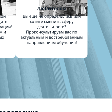
м
Любителям
вои
Вы ещё не определились или
дите
хотите сменить сферу
кации!
деятельности?
м и
Проконсультируем вас по
ых
актуальным и востребованным
направлениям обучения!