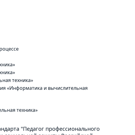
роцессе
хника»
хника»
ьная техника»
ния «Информатика и вычислительная
льная техника»
андарта "Педагог профессионального