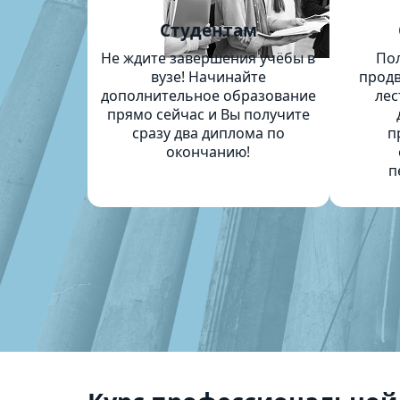
Студентам
Не ждите завершения учёбы в
По
вузе! Начинайте
продв
дополнительное образование
лес
прямо сейчас и Вы получите
сразу два диплома по
п
окончанию!
п