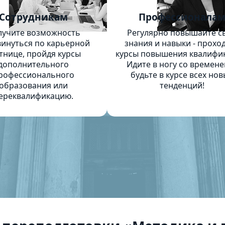
Сотрудникам
Профессионала
лучите возможность
Регулярно повышайте с
инуться по карьерной
знания и навыки - прохо
тнице, пройдя курсы
курсы повышения квалифи
дополнительного
Идите в ногу со времене
рофессионального
будьте в курсе всех нов
образования или
тенденций!
ереквалификацию.