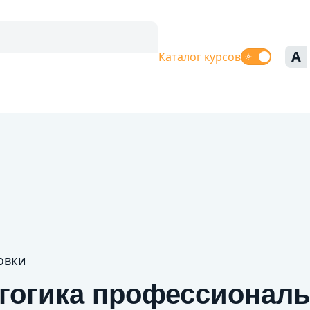
A
Каталог курсов
овки
агогика профессионал