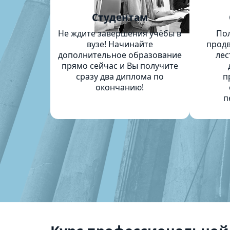
Студентам
Не ждите завершения учёбы в
По
вузе! Начинайте
продв
дополнительное образование
лес
прямо сейчас и Вы получите
сразу два диплома по
п
окончанию!
п