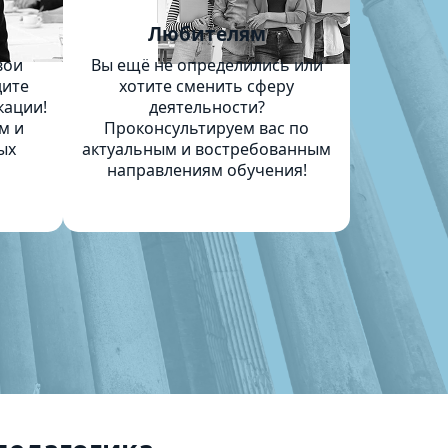
м
Любителям
вои
Вы ещё не определились или
дите
хотите сменить сферу
кации!
деятельности?
м и
Проконсультируем вас по
ых
актуальным и востребованным
направлениям обучения!