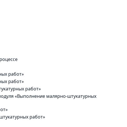
роцессе
ных работ»
ных работ»
укатурных работ»
 модуля «Выполнение малярно-штукатурных
бот»
штукатурных работ»