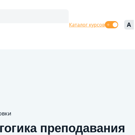
A
Каталог курсов
овки
гогика преподавания