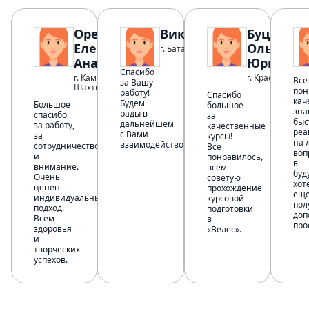
Орехова
Виктория
Буценко
Елена
Ольга
г. Батайск
Анатольевна
Юрьевна
Спасибо
г. Каменск-
г. Краснодар
Все
за Вашу
Шахтинский
пон
работу!
Спасибо
кач
Будем
Большое
большое
зна
рады в
спасибо
за
быс
дальнейшем
за работу,
качественные
реа
с Вами
за
курсы!
на 
взаимодействовать.
сотрудничество
Все
воп
и
понравилось,
в
внимание.
всем
буд
Очень
советую
хот
ценен
прохождение
ещ
индивидуальный
курсовой
пол
подход.
подготовки
доп
Всем
в
про
здоровья
«Велес».
и
творческих
успехов.