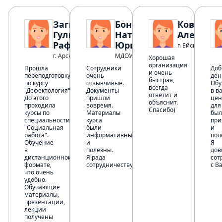
Загидуллина
Бондаренко
Ковтун 
Гульнара
Наталья
Александ
Рафисовна
Юрьевна
г. Ейск
г. Арск
МДОУ "ДС 3"
Хорошая
организация
Прошла
Сотрудники
Доб
и очень
переподготовку
очень
ден
быстрая,
по курсу
отзывчивые.
Обу
всегда
"Дефектология".
Документы
в в
ответит и
До этого
пришли
цен
объяснит.
проходила
вовремя.
для
Спасибо)
курсы по
Материалы
был
специальности
курса
при
"Социальная
были
и
работа".
информативны
пол
Обучение
и
Я
в
полезны.
дов
дистанционном
Я рада
сот
формате,
сотрудничеству.
с В
что очень
удобно.
Обучающие
материалы,
презентации,
лекции
получены