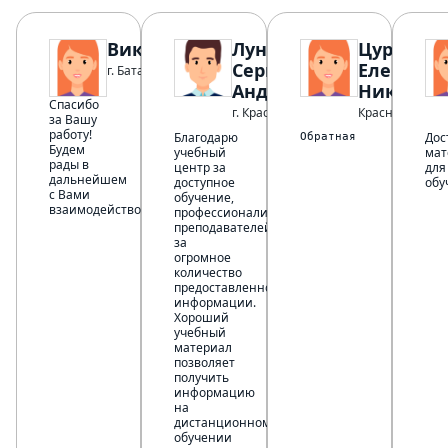
Виктория
Лунин
Цуркан
Сергей
Елена
г. Батайск
Андреевич
Николае
Спасибо
г. Краснодар
Красноармейс
за Вашу
работу!
Благодарю
Дос
Обратная связь на отл
Будем
учебный
мат
рады в
центр за
для
дальнейшем
доступное
обу
с Вами
обучение,
взаимодействовать.
профессионализм
преподавателей,
за
огромное
количество
предоставленной
информации.
Хороший
учебный
материал
позволяет
получить
информацию
на
дистанционном
обучении