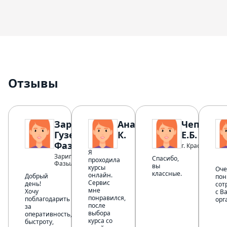
Отзывы
Зарипова
Анастасия
Чепурно
Гузель
К.
Е.Б.
Фазылзяновна
г. Красноармей
Я
Зарипова Гузель
Спасибо,
проходила
Фазылзяновна
вы
курсы
Оче
классные.
онлайн.
Добрый
пон
Сервис
день!
сот
мне
Хочу
с В
понравился,
поблагодарить
орг
после
за
выбора
оперативность,
курса со
быстроту,