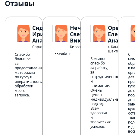
Отзывы
Сидельникова
Нечипорук
Орехова
Ирина
Светлана
Елена
Анатольевна
Викторовна
Анатолье
Саратовская область
Кировск
г. Каменск-
Шахтинский
Спасибо
С
Спасибо Вам огромное за доступный матер
Большое
большое
мом
спасибо
за
обр
за работу,
предоставленные
в в
за
материалы
орг
сотрудничество
по курсу и
для
и
оперативность
про
внимание.
обработки
кур
Очень
моего
до 
ценен
запроса.
пос
индивидуальный
дня
подход.
зав
Всем
кур
здоровья
ост
и
тол
творческих
пол
успехов.
и д
вос