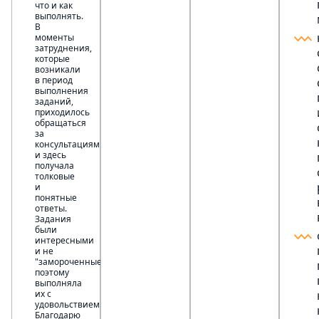
что и как
выполнять.
В
моменты
затруднения,
которые
возникали
в период
выполнения
заданий,
приходилось
обращаться
за
консультациями,
и здесь
получала
толковые
и
понятные
ответы.
Задания
были
интересными
и не
"замороченные",
поэтому
выполняла
их с
удовольствием.
Благодарю