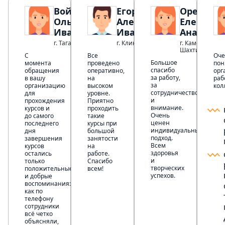
Войченко
Егоров
Орехова
Ольга
Александр
Елена
Ивановна
Иванович
Анатолье
г. Таганрог
г. Клин
г. Каменск-
Шахтинский
С
Все
Оче
Большое
момента
проведено
пон
спасибо
обращения
оперативно,
орг
за работу,
в вашу
на
раб
за
организацию
высоком
кол
сотрудничество
для
уровне.
и
прохождения
Приятно
внимание.
курсов и
проходить
Очень
до самого
такие
ценен
последнего
курсы при
индивидуальный
дня
большой
подход.
завершения
занятости
Всем
курсов
на
здоровья
остались
работе.
и
только
Спасибо
творческих
положительные
всем!
успехов.
и добрые
воспоминания:
как по
телефону
сотрудники
всё четко
объясняли,