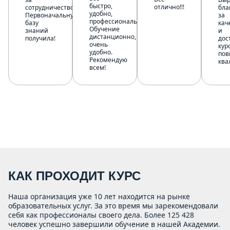
быстро,
отлично!!!
сотрудничество!
бла
удобно,
Первоначальную
за
профессионально!
базу
кач
Обучение
знаний
и
дистанционно,
получила!
дос
очень
кур
удобно.
по
Рекомендую
ква
всем!
КАК ПРОХОДИТ КУРС
Наша организация уже 10 лет находится на рынке
образовательных услуг. За это время мы зарекомендовали
себя как профессионалы своего дела. Более 125 428
человек успешно завершили обучение в нашей Академии.