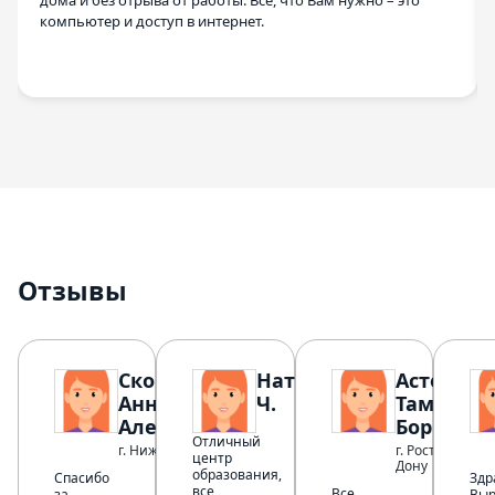
дома и без отрыва от работы. Все, что Вам нужно – это
компьютер и доступ в интернет.
Отзывы
Скороходова
Наталья
Астен
Анна
Ч.
Тамара
Александровна
Борисовн
Отличный
г. Нижний Тагил
г. Ростов-на-
центр
Дону
образования,
Спасибо
Здр
все
Все
за
Вы