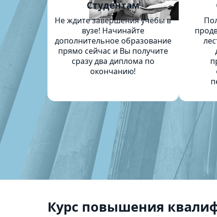
Студентам
Не ждите завершения учёбы в
По
вузе! Начинайте
продв
дополнительное образование
лес
прямо сейчас и Вы получите
сразу два диплома по
п
окончанию!
п
Курс повышения квали