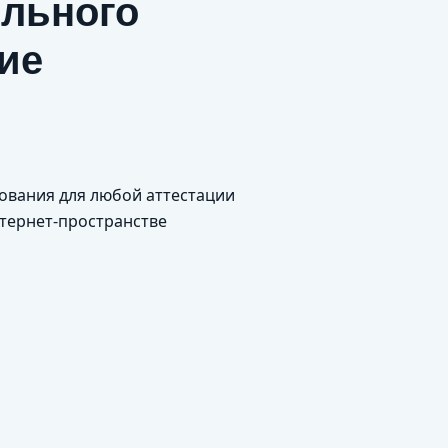
ельного
ие
и
ования для любой аттестации
нтернет-пространстве