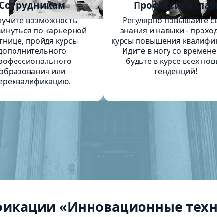
Сотрудникам
Профессионала
лучите возможность
Регулярно повышайте с
инуться по карьерной
знания и навыки - прохо
тнице, пройдя курсы
курсы повышения квалифи
дополнительного
Идите в ногу со времене
рофессионального
будьте в курсе всех нов
образования или
тенденций!
ереквалификацию.
фикации «Инновационные техн