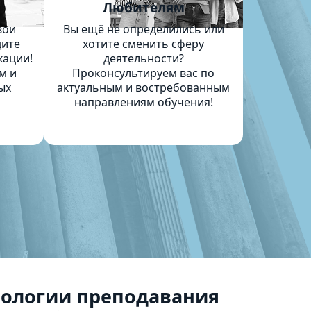
м
Любителям
вои
Вы ещё не определились или
дите
хотите сменить сферу
кации!
деятельности?
м и
Проконсультируем вас по
ых
актуальным и востребованным
направлениям обучения!
ологии преподавания