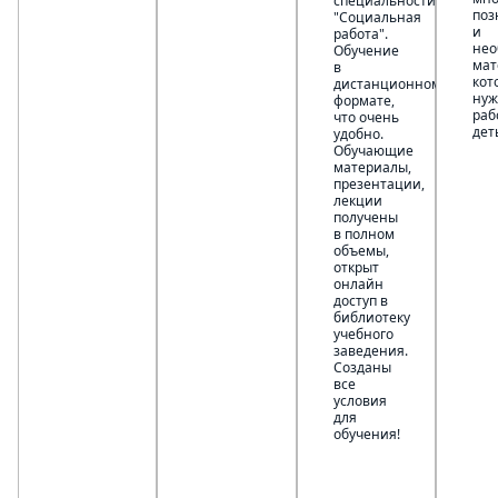
специальности
поз
"Социальная
и
работа".
нео
Обучение
мат
в
кот
дистанционном
нуж
формате,
раб
что очень
дет
удобно.
Обучающие
материалы,
презентации,
лекции
получены
в полном
объемы,
открыт
онлайн
доступ в
библиотеку
учебного
заведения.
Созданы
все
условия
для
обучения!