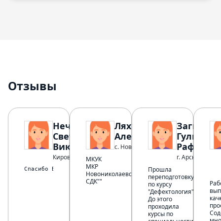
Отзывы
Нечипорук
Ляхвацкая Яна
Загидул
Светлана
Александровна
Гульнара
Викторовна
Рафисов
с. Новониколаевка
Кировск
г. Арск
МКУК
МКР
Прошла
Спасибо Вам огромное за доступный материал и за личностны
Новониколаевский
переподготовку
СДК""
Раб
по курсу
вып
"Дефектология".
кач
До этого
про
проходила
Сод
курсы по
мно