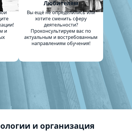
м
Любителям
вои
Вы ещё не определились или
дите
хотите сменить сферу
кации!
деятельности?
м и
Проконсультируем вас по
ых
актуальным и востребованным
направлениям обучения!
ологии и организация