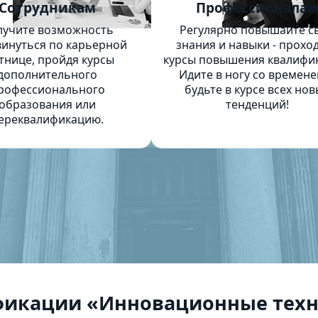
Сотрудникам
Профессионала
лучите возможность
Регулярно повышайте с
инуться по карьерной
знания и навыки - прохо
тнице, пройдя курсы
курсы повышения квалифи
дополнительного
Идите в ногу со времене
рофессионального
будьте в курсе всех нов
образования или
тенденций!
ереквалификацию.
фикации «Инновационные техн