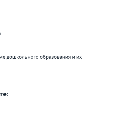
я
ме дошкольного образования и их
те: