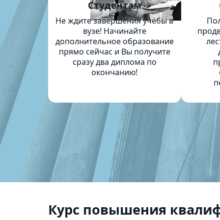
Студентам
Не ждите завершения учёбы в
По
вузе! Начинайте
продв
дополнительное образование
лес
прямо сейчас и Вы получите
сразу два диплома по
п
окончанию!
п
Курс повышения квали