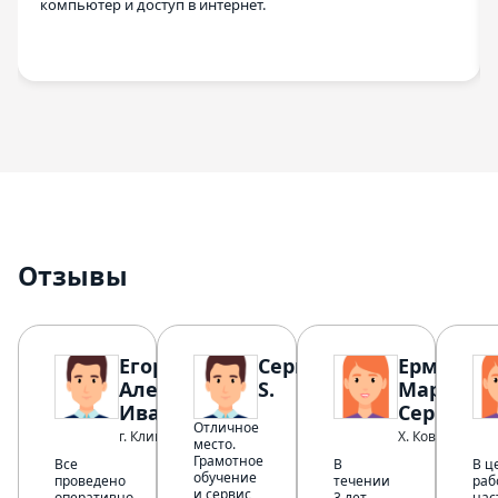
компьютер и доступ в интернет.
Отзывы
Егоров
Сергей
Ермаков
Александр
S.
Марина
Иванович
Сергеевн
Отличное
г. Клин
Х. Коврино
место.
Грамотное
Все
В
В ц
обучение
проведено
течении
раб
и сервис
оперативно,
3 лет
нас