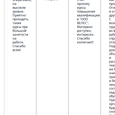
на
прохожу
про
высоком
курсы
Отз
уровне.
повышения
и о
Приятно
квалификации
дру
проходить
в "ООО
С
такие
ВЕЛЕС".
во
курсы при
Материал
тру
большой
доступен,
во 
занятости
интересен.
раб
на
Спасибо
спр
работе.
коллегам!!!
отл
Спасибо
Пед
всем!
дох
объ
и
рас
тем
же 
оче
гра
и б
лиш
сос
зад
обу
Пре
орг
Буд
сно