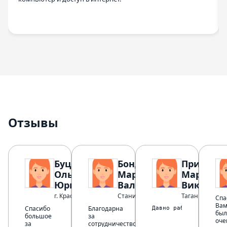
Отзывы
Буценко
Бондаренко
Привало
Ольга
Марина
Мария
Юрьевна
Валерьевна
Викторо
г. Краснодар
Станица Зольская
Таганрог
Спа
Вам
Спасибо
Благодарна
Давно работаю с этим 
был
большое
за
оче
за
сотрудничество!