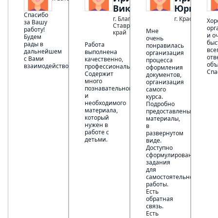
Викторовна
Юрьевна
Спасибо
г. Благодарный
г. Краснодар
Хор
за Вашу
Ставропольский
орг
работу!
Мне
край
и о
Будем
очень
быс
рады в
Работа
понравилась
все
дальнейшем
выполнена
организация
отв
с Вами
качественно,
процесса
объ
взаимодействовать.
профессионально.
оформления
Спа
Содержит
документов,
много
организация
познавательного
самого
и
курса.
необходимого
Подробно
материала,
предоставлены
который
материалы,
нужен в
в
работе с
развернутом
детьми.
виде.
Доступно
сформулированы
задания
для
самостоятельной
работы.
Есть
обратная
связь.
Есть