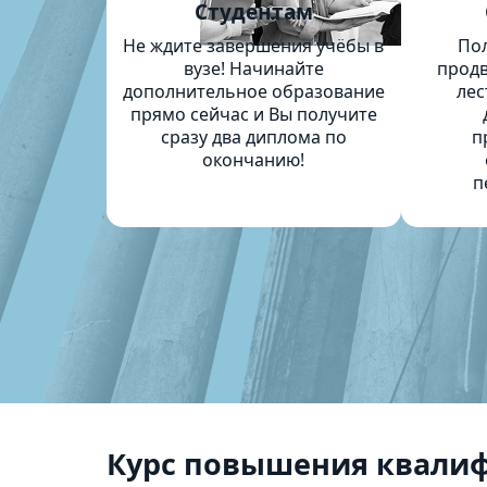
Студентам
Не ждите завершения учёбы в
По
вузе! Начинайте
продв
дополнительное образование
лес
прямо сейчас и Вы получите
сразу два диплома по
п
окончанию!
п
Курс повышения квали