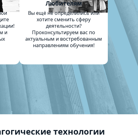
м
Любителям
вои
Вы ещё не определились или
дите
хотите сменить сферу
кации!
деятельности?
м и
Проконсультируем вас по
ых
актуальным и востребованным
направлениям обучения!
гогические технологии