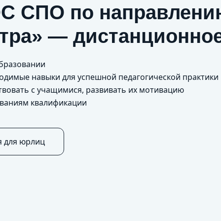
С СПО по направлени
стра» — дистанционно
образовании
бходимые навыки для успешной педагогической практики
одействовать с учащимися, развивать их мот
ованиям квалификации
я для юрлиц