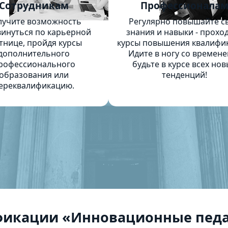
Сотрудникам
Профессионала
лучите возможность
Регулярно повышайте с
инуться по карьерной
знания и навыки - прохо
тнице, пройдя курсы
курсы повышения квалифи
дополнительного
Идите в ногу со времене
рофессионального
будьте в курсе всех нов
образования или
тенденций!
ереквалификацию.
фикации «Инновационные педа