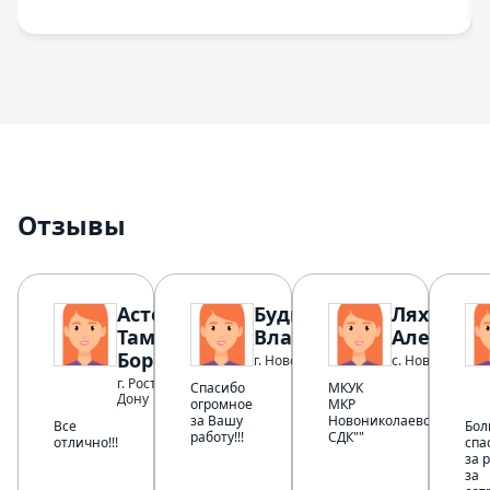
Отзывы
Астен
Будник Елена
Ляхвацка
Тамара
Владимировна
Александ
Борисовна
г. Новокузнецк
с. Новоникола
г. Ростов-на-
Спасибо
МКУК
Дону
огромное
МКР
за Вашу
Новониколаевский
Все
Бол
работу!!!
СДК""
отлично!!!
спа
за 
за