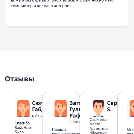
дома и без отрыва от работы. Все, что Вам нужно – это
компьютер и доступ в интернет.
Отзывы
Сюмбель
Загидуллина
Сергей
Габдулловна
Гульнара
S.
Рафисовна
г. Актаныш
Отличное
г. Арск
Спасибо
место.
Вам. Нам
Грамотное
Прошла
Отл
было
обучение
переподготовку
ква