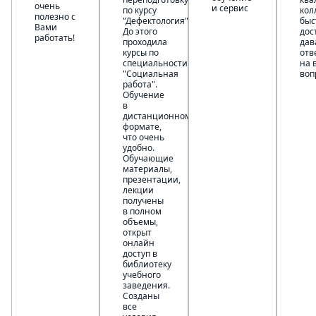
очень
и сервис
по курсу
кол
полезно с
"Дефектология".
быс
Вами
До этого
дос
работать!
проходила
дав
курсы по
отв
специальности
на 
"Социальная
воп
работа".
Обучение
в
дистанционном
формате,
что очень
удобно.
Обучающие
материалы,
презентации,
лекции
получены
в полном
объемы,
открыт
онлайн
доступ в
библиотеку
учебного
заведения.
Созданы
все