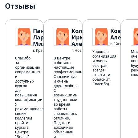
Отзывы
Панина
Коломийцева
Ковтун 
Лариса
Ирина
Александ
Михайловна
Александровна
г. Ейск
г. Красный Сулин
г. Новокубанск
Хорошая
Мне
организация
оче
Спасибо
В центре
и очень
пон
за
работают
быстрая,
Буд
организацию
настоящие
всегда
рек
современных
профессионалы.
ответит и
кол
и
Отзывчивые
объяснит.
доступных
и очень
Спасибо)
курсов
дружелюбны.
для
С
повышения
возникшими
квалификации.
трудностями
Я
во время
рекомендовала
работы
своим
справлялись
коллегам
отлично.
пройти
Педагоги
курсы в
доходчиво
центре
объясняли
"Велес",
и