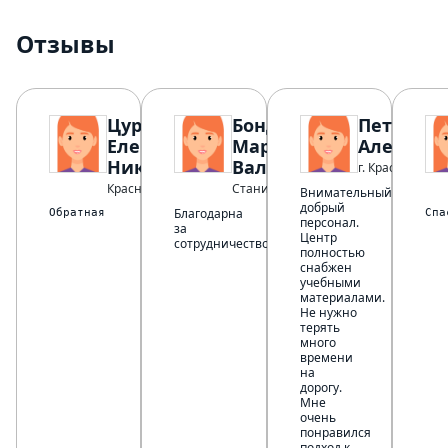
Отзывы
Цуркан
Бондаренко
Петрова 
Елена
Марина
Александ
Николаевна
Валерьевна
г. Краснодар
Красноармейск
Станица Зольская
Внимательный,
добрый
Благодарна
Обратная связь на отличном уровне. На любой вопрос получ
Спа
персонал.
за
Центр
сотрудничество!
полностью
снабжен
учебными
материалами.
Не нужно
терять
много
времени
на
дорогу.
Мне
очень
понравился
подход к