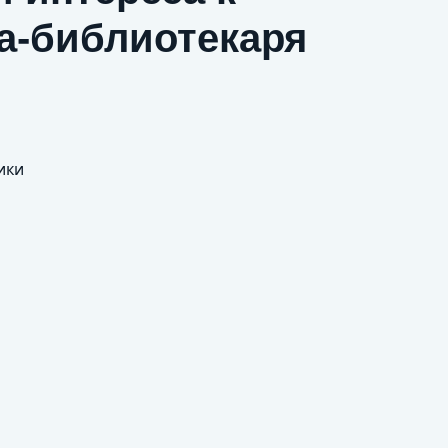
га-библиотекаря
ики