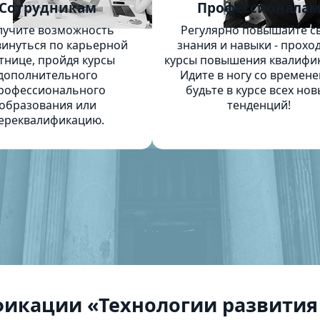
Сотрудникам
Профессионала
лучите возможность
Регулярно повышайте с
инуться по карьерной
знания и навыки - прохо
тнице, пройдя курсы
курсы повышения квалифи
дополнительного
Идите в ногу со времене
рофессионального
будьте в курсе всех нов
образования или
тенденций!
ереквалификацию.
икации «Технологии развития