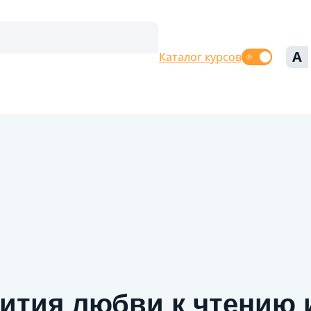
A
Каталог курсов
ития любви к чтению и