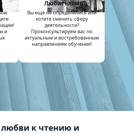
м
Любителям
вои
Вы ещё не определились или
дите
хотите сменить сферу
кации!
деятельности?
м и
Проконсультируем вас по
ых
актуальным и востребованным
направлениям обучения!
 любви к чтению и