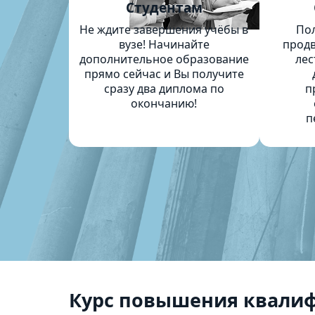
Студентам
Не ждите завершения учёбы в
По
вузе! Начинайте
продв
дополнительное образование
лес
прямо сейчас и Вы получите
сразу два диплома по
п
окончанию!
п
Курс повышения квалиф