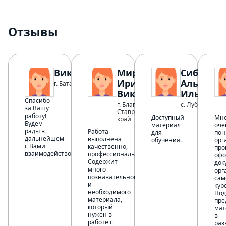
Отзывы
Виктория
Мирошина
Сибгатул
Ирина
Альбина
г. Батайск
Викторовна
Ильдаро
Спасибо
г. Благодарный
с. Лубяны
за Вашу
Ставропольский
работу!
Доступный
Мн
край
Будем
материал
оче
рады в
Работа
для
пон
дальнейшем
выполнена
обучения.
орг
с Вами
качественно,
про
взаимодействовать.
профессионально.
офо
Содержит
док
много
орг
познавательного
сам
и
кур
необходимого
Под
материала,
пре
который
мат
нужен в
в
работе с
раз