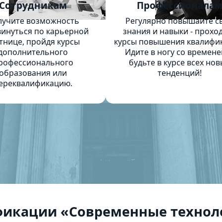
Сотрудникам
Профессионала
лучите возможность
Регулярно повышайте с
инуться по карьерной
знания и навыки - прохо
тнице, пройдя курсы
курсы повышения квалифи
дополнительного
Идите в ногу со времене
рофессионального
будьте в курсе всех нов
образования или
тенденций!
ереквалификацию.
фикации «Современные технол