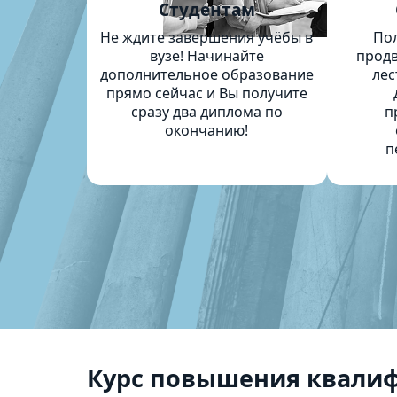
Студентам
Не ждите завершения учёбы в
По
вузе! Начинайте
продв
дополнительное образование
лес
прямо сейчас и Вы получите
сразу два диплома по
п
окончанию!
п
Курс повышения квали