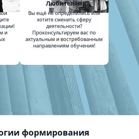
м
Любителям
вои
Вы ещё не определились или
дите
хотите сменить сферу
кации!
деятельности?
м и
Проконсультируем вас по
ых
актуальным и востребованным
направлениям обучения!
огии формирования