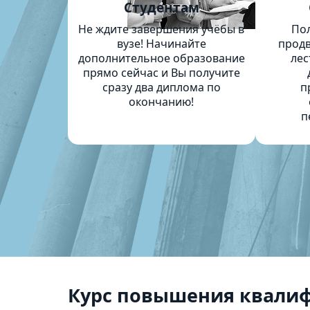
Студентам
Не ждите завершения учёбы в
По
вузе! Начинайте
продв
дополнительное образование
лес
прямо сейчас и Вы получите
сразу два диплома по
п
окончанию!
п
Курс повышения квали