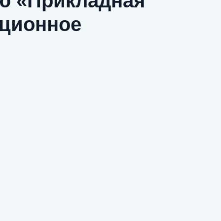
ю «Прикладная
нционное