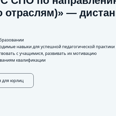
С СПО по направлени
о отраслям)» — диста
образовании
бходимые навыки для успешной педагогической практики
твовать с учащимися, развивать их мотивацию
ованиям квалификации
я для юрлиц