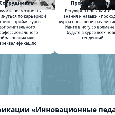
Сотрудникам
Профессионала
лучите возможность
Регулярно повышайте с
инуться по карьерной
знания и навыки - прохо
тнице, пройдя курсы
курсы повышения квалифи
дополнительного
Идите в ногу со времене
рофессионального
будьте в курсе всех нов
образования или
тенденций!
ереквалификацию.
фикации «Инновационные педа