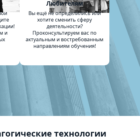
м
Любителям
вои
Вы ещё не определились или
дите
хотите сменить сферу
кации!
деятельности?
м и
Проконсультируем вас по
ых
актуальным и востребованным
направлениям обучения!
гогические технологии