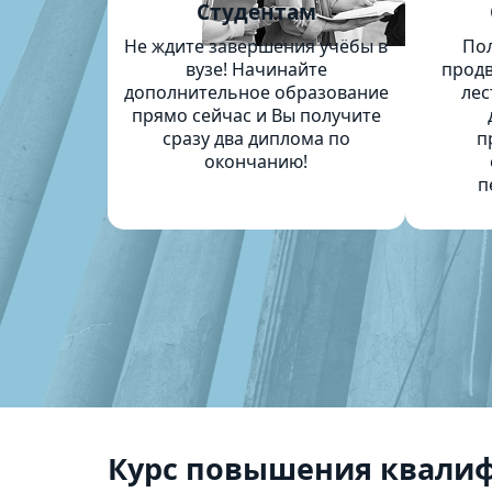
Студентам
Не ждите завершения учёбы в
По
вузе! Начинайте
продв
дополнительное образование
лес
прямо сейчас и Вы получите
сразу два диплома по
п
окончанию!
п
Курс повышения квали