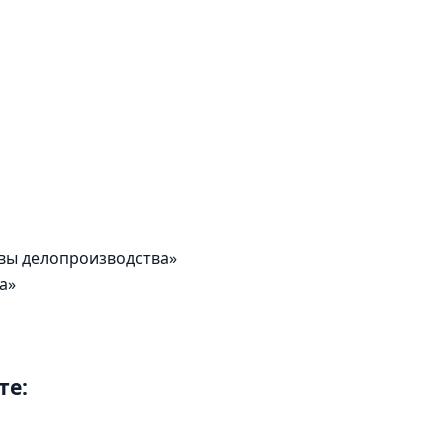
овы делопроизводства»
а»
те: