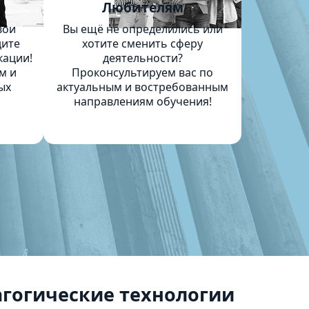
м
Любителям
вои
Вы ещё не определились или
дите
хотите сменить сферу
кации!
деятельности?
м и
Проконсультируем вас по
ых
актуальным и востребованным
направлениям обучения!
гогические технологии