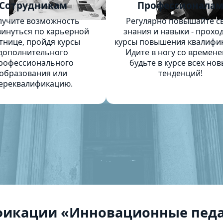
Сотрудникам
Профессионала
лучите возможность
Регулярно повышайте с
инуться по карьерной
знания и навыки - прохо
тнице, пройдя курсы
курсы повышения квалифи
дополнительного
Идите в ногу со времене
рофессионального
будьте в курсе всех нов
образования или
тенденций!
ереквалификацию.
фикации «Инновационные педа