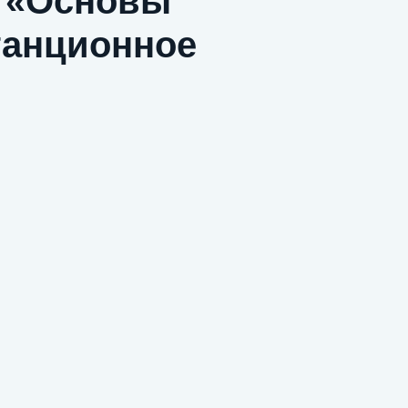
 «Основы
танционное