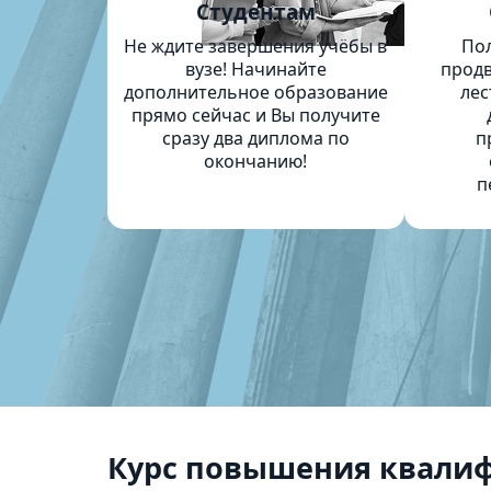
Студентам
Не ждите завершения учёбы в
По
вузе! Начинайте
продв
дополнительное образование
лес
прямо сейчас и Вы получите
сразу два диплома по
п
окончанию!
п
Курс повышения квали