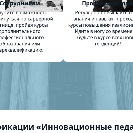
Сотрудникам
Профессионала
лучите возможность
Регулярно повышайте с
инуться по карьерной
знания и навыки - прохо
тнице, пройдя курсы
курсы повышения квалифи
дополнительного
Идите в ногу со времене
рофессионального
будьте в курсе всех нов
образования или
тенденций!
ереквалификацию.
фикации «Инновационные педа