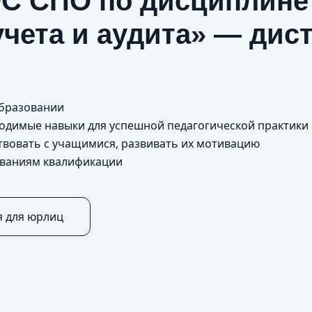
С СПО по дисциплине
учета и аудита» — дис
образовании
бходимые навыки для успешной педагогической практики
твовать с учащимися, развивать их мотивацию
ованиям квалификации
я для юрлиц