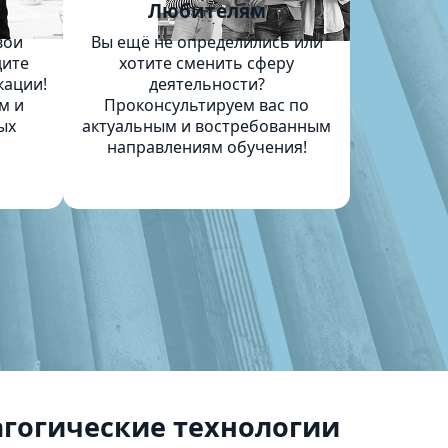
м
Любителям
вои
Вы ещё не определились или
дите
хотите сменить сферу
кации!
деятельности?
м и
Проконсультируем вас по
ых
актуальным и востребованным
направлениям обучения!
гогические технологии