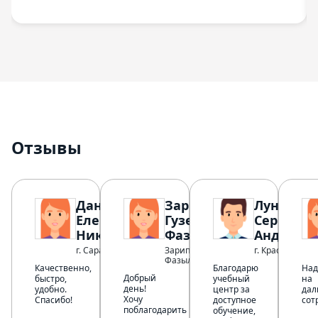
Отзывы
Данилова
Зарипова
Лунин
Елена
Гузель
Сергей
Николаевна
Фазылзяновна
Андреев
г. Саратов
Зарипова Гузель
г. Краснодар
Фазылзяновна
Качественно,
Благодарю
Над
Добрый
быстро,
учебный
на
день!
удобно.
центр за
дал
Хочу
Спасибо!
доступное
сот
поблагодарить
обучение,