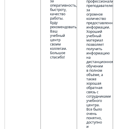
за
профессионализм
оперативность,
преподавателей,
быстроту,
за
качество
огромное
работы.
количество
Буду
предоставленной
рекомендовать
информации.
Ваш
Хороший
учебный
учебный
центр
материал
своим
позволяет
коллегам.
получить
Большое
информацию
спасибо!
на
дистанционном
обучении
в полном
объёме, а
также
хорошая
обратная
связь с
сотрудниками
учебного
центра.
Все было
очень
понятно,
доступно
и