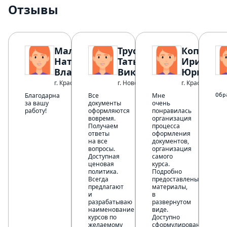
Отзывы
Малуха
Трусова
Копылов
Наталья
Татьяна
Ирина
Владимировнав
Викторовна
Юрьевна
г. Красный Сулин
г. Новороссийск
г. Краснодар
Благодарна
Все
Мне
Обр
за вашу
документы
очень
работу!
оформляются
понравилась
вовремя.
организация
Получаем
процесса
ответы
оформления
на все
документов,
вопросы.
организация
Доступная
самого
ценовая
курса.
политика.
Подробно
Всегда
предоставлены
предлагают
материалы,
и
в
разрабатываю
развернутом
наименование
виде.
курсов по
Доступно
желаемому
сформулированы