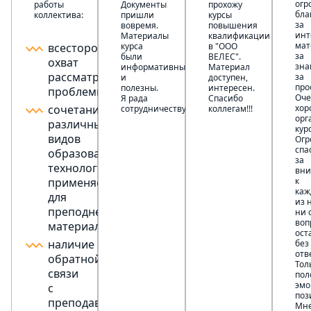
огр
работы
Документы
прохожу
бла
коллектива:
пришли
курсы
за
вовремя.
повышения
инт
Материалы
квалификации
мат
всесторонний
курса
в "ООО
за
были
ВЕЛЕС".
охват
зна
информативны
Материал
рассматриваемой
за
и
доступен,
про
полезны.
интересен.
проблемы;
Оче
Я рада
Спасибо
сочетание
хор
сотрудничеству.
коллегам!!!
орг
различных
кур
видов
Огр
спа
образовательных
за
технологий,
вн
применяемых
к
каж
для
из 
преподнесения
ни 
воп
материала;
ост
наличие
без
отв
обратной
Тол
связи
пол
эмо
с
поз
преподавателями
Мн