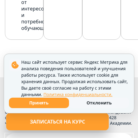
от
интересов
и
потребностей
обучающихся.
Наш сайт использует сервис Яндекс Метрика для
анализа поведения пользователей и улучшения
работы ресурса. Также использует cookie для
хранения данных. Продолжая использовать сайт,
Вы даете своё согласие на работу с этими
КАК ПРОХОДИТ КУРС
данными.
Политика конфиденциальности.
Принять
Отклонить
Наша организация уже 10 лет находится на рынке
образовательных услуг. За это время мы зарекомендовали
себя как профессионалы своего дела. Более 125 428
ЗАПИСАТЬСЯ НА КУРС
человек успешно завершили обучение в нашей Академии.