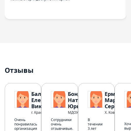
Отзывы
Баландина
Бондаренко
Ермаков
Елена
Наталья
Марина
Викторовна
Юрьевна
Сергеевн
г. Краснодар
МДОУ "ДС 3"
Х. Коврино
Очень
Сотрудники
В
Хоч
понравилась
очень
течении
выр
организация
отзывчивые.
3 лет