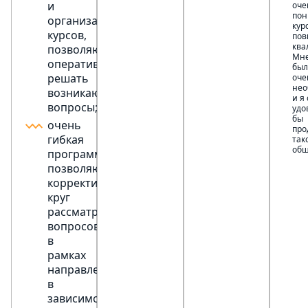
и
оче
пон
организаторами
кур
курсов,
по
ква
позволяющей
Мне
оперативно
бы
решать
оче
нео
возникающие
и я 
вопросы;
удо
бы
очень
про
гибкая
так
общ
программа,
позволяющая
корректировать
круг
рассматриваемых
вопросов
в
рамках
направления
в
зависимости